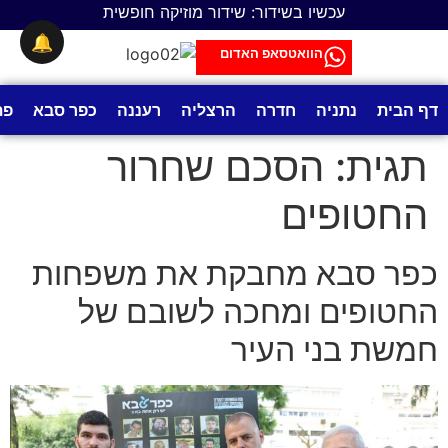
לתוכן
עכשיו בשידור: שידור מוזיקה חופשית
🔔
הוואטסאפ האדום
דף הבית
נתניה
חדרה
הרצליה
רעננה
כפר סבא
פת
תגית:
הסכם שחרור
החטופים
כפר סבא מחבקת את משפחות
החטופים ומחכה לשובם של
חמשת בני העיר