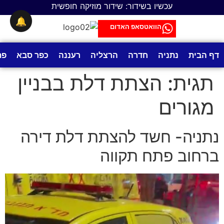
לתוכן
עכשיו בשידור: שידור מוזיקה חופשית
🔔
הוואטסאפ האדום
דף הבית
נתניה
חדרה
הרצליה
רעננה
כפר סבא
פת
תגית:
הצתת דלת בבניין
מגורים
נתניה- חשד להצתת דלת דירה
ברחוב פתח תקווה