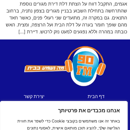
אגמים, התקבל דווח על הצתת דלת דירת מגורים נוספת
שהתרחשה בתחילת השבוע בבניין מגורים בצפון נתניה, ברחוב
התנאים. גם במקרה זה, מתועדים שני רעולי פנים, כאשר חאד
מהם שופך חומר בערה על דלת הבית ועל הרצפה, ומצית. האש
כובתה במהרה וללא נפגעים למעט נזק לרכוש. דיירת […]
דף הבית
יצירת קשר
חדשות
תקנון אתר
אנחנו מכבדים את פרטיותך
ספורט
מדיניות פרטיות
תכניות
הצהרת נגישות
באתר זה אנו משתמשים בקובצי Cookie כדי לשפר את חווית
לוח שידורים
הגלישה שלך, להציג תוכן מותאם אישית, לאסוף נתונים