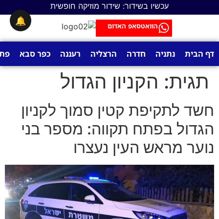
לתוכן
עכשיו בשידור: שידור מוזיקה חופשית
🔔
הוואטסאפ האדום
דף הבית
נתניה
חדרה
הרצליה
רעננה
כפר סבא
פתח
תגית:
הקניון הגדול
חשד לתקיפת קטין סמוך לקניון
הגדול בפתח תקווה: מספר בני
נוער מראש העין נעצרו