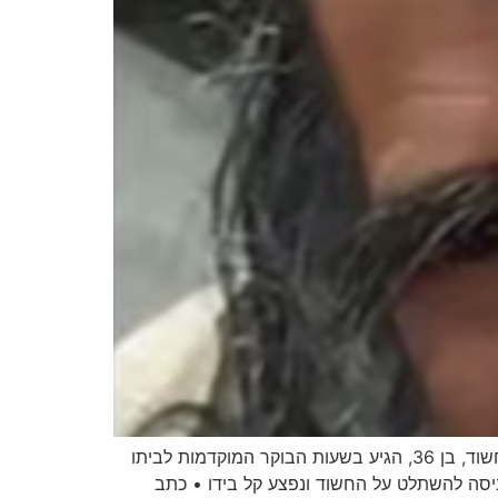
כתב אישום יוגש היום נגד החשוד ברצח הרב המקובל עמוס גואטה זצ"ל בתחילת החודש בנתניה • מהחקירה עולה כי החשוד, בן 36, הגיע בשעות הבוקר המוקדמות לביתו
ניסה להשתלט על החשוד ונפצע קל בידו • כתב