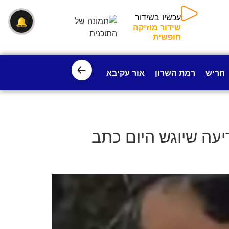
עכשיו בשידור
🔔
שידור מוזיקה
חופשית
←
חריש
רמת השרון
אור עקיבא
פרדס חנה
ישובי עמק חפ
עה שיוגש היום כתב