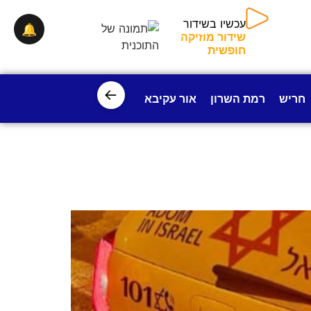
🔔
עכשיו בשידור
שידור מוזיקה חופשית
←
חריש
רמת השרון
אור עקיבא
פרדס חנה
ישובי עמק חפ