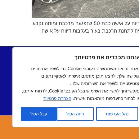
מדוברות זק"א נמסר: מתנדבי זק״א ממרחב שרון- צוות נתניה הוזעקו לפני זמן קצר לתחנת הרכבת בעיר נתניה בעקבות דיוח על אישה כבת 50 שנפגעה מרכבת ומותה נקבע
1) הזניק מתנדבים ממרחב שרון- צוות נתניה לתחנת הרכבת בעיר בעקבות דיווח על אישה
בתשעים
יצירת קשר
נחנו מכבדים את פרטיותך
שעים
תקנון אתר
באתר זה אנו משתמשים בקובצי Cookie כדי לשפר את חווית
ם שישי
מדיניות פרטיות
גלישה שלך, להציג תוכן מותאם אישית, לאסוף נתונים
 אישי
הצהרת נגישות
טטיסטיים ולשפר את השירותים שלנו.
 תיכוני
באפשרותך לאשר את השימוש בכל הקובצי Cookie, לדחות אותם,
אב שואו
ו לבחור בהעדפות מותאמות אישית.
הצהרת פרטיות
שראלי
נהל העדפות
דחה הכול
קבל הכול
אתר נבנה ע"י
מדיה-נט
מומחי האינטרנט של ישראל