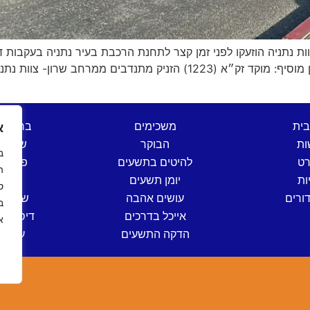
במקום. שי רומנו ראש צוות זק״א נתניה במרחב שרון מוסיף: מוקד זק״א (223
בית
משכימים
ברהנו 
א
ות
הבוקר
שש בת
רט
להיטים בתשעים
פותחי
ה
ות
יומן תשעים
שישי
ס
ורים
עושים אהבה
שישי ים
אייכל בדרכים
דיסק קל
א
הדקה התשעים
ערב י
ה