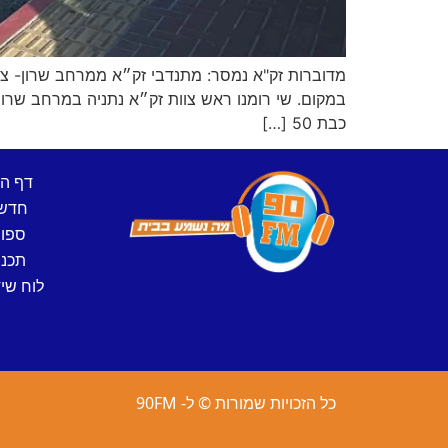
כבת 50 […]
דף ה
חדש
ספו
תכני
לוח שיד
כל הזכויות שמורות © ל- 90FM