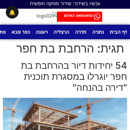
לתוכן
עכשיו בשידור: שידור מוזיקה חופשית
🔔
הוואטסאפ האדום
דף הבית
נתניה
חדרה
הרצליה
רעננה
כפר סבא
פתח
תגית:
הרחבת בת חפר
54 יחידות דיור בהרחבת בת
חפר יוגרלו במסגרת תוכנית
"דירה בהנחה"