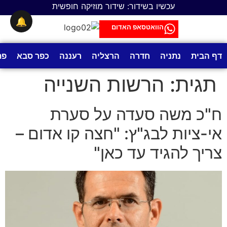
לתוכן
עכשיו בשידור: שידור מוזיקה חופשית
🔔
הוואטסאפ האדום
דף הבית
נתניה
חדרה
הרצליה
רעננה
כפר סבא
פת
תגית:
הרשות השנייה
ח"כ משה סעדה על סערת
אי-ציות לבג"ץ: "חצה קו אדום –
צריך להגיד עד כאן"