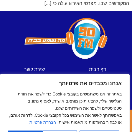
המקודשים שבו. מפרטי האירוע עולה כי […]
דף הבית
יצירת קשר
חדשות
תקנון אתר
אנחנו מכבדים את פרטיותך
ספורט
מדיניות פרטיות
תכניות
הצהרת נגישות
באתר זה אנו משתמשים בקובצי Cookie כדי לשפר את חווית
לוח שידורים
הגלישה שלך, להציג תוכן מותאם אישית, לאסוף נתונים
סטטיסטיים ולשפר את השירותים שלנו.
באפשרותך לאשר את השימוש בכל הקובצי Cookie, לדחות אותם,
כל הזכויות שמורות © ל- 90FM
או לבחור בהעדפות מותאמות אישית.
הצהרת פרטיות