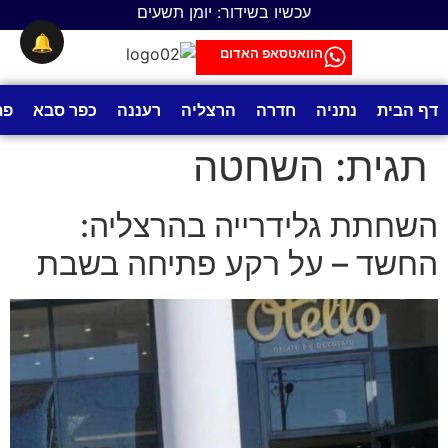
לתוכן
עכשיו בשידור: יומן תשעים
🔔
הוואטסאפ האדום
דף הבית
נתניה
חדרה
הרצליה
רעננה
כפר סבא
פת
תגית:
השחטה
השחתת גלידרייה בהרצליה:
החשד – על רקע פתיחה בשבת