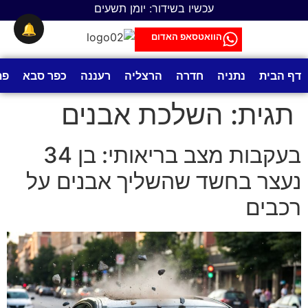
לתוכן
עכשיו בשידור: יומן תשעים
🔔
הוואטסאפ האדום
דף הבית
נתניה
חדרה
הרצליה
רעננה
כפר סבא
פת
תגית:
השלכת אבנים
בעקבות מצב בריאותי: בן 34
נעצר בחשד שהשליך אבנים על
רכבים