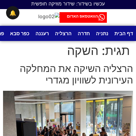
לתוכן
עכשיו בשידור: שידור מוזיקה חופשית
🔔
הוואטסאפ האדום
דף הבית
נתניה
חדרה
הרצליה
רעננה
כפר סבא
פת
תגית:
השקה
הרצליה השיקה את המחלקה
העירונית לשוויון מגדרי