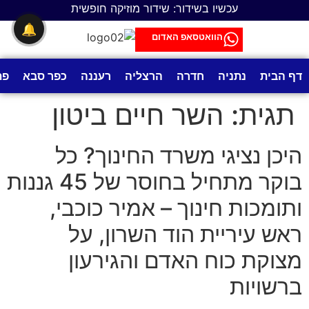
לתוכן
עכשיו בשידור: שידור מוזיקה חופשית
🔔
הוואטסאפ האדום
דף הבית
נתניה
חדרה
הרצליה
רעננה
כפר סבא
פת
תגית:
השר חיים ביטון
היכן נציגי משרד החינוך? כל
בוקר מתחיל בחוסר של 45 גננות
ותומכות חינוך – אמיר כוכבי,
ראש עיריית הוד השרון, על
מצוקת כוח האדם והגירעון
ברשויות