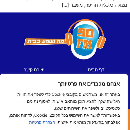
מצוקה כלכלית חריפה, משבר […]
דף הבית
יצירת קשר
חדשות
תקנון אתר
אנחנו מכבדים את פרטיותך
ספורט
מדיניות פרטיות
תכניות
הצהרת נגישות
באתר זה אנו משתמשים בקובצי Cookie כדי לשפר את חווית
לוח שידורים
הגלישה שלך, להציג תוכן מותאם אישית, לאסוף נתונים
סטטיסטיים ולשפר את השירותים שלנו.
באפשרותך לאשר את השימוש בכל הקובצי Cookie, לדחות אותם,
כל הזכויות שמורות © ל- 90FM
או לבחור בהעדפות מותאמות אישית.
הצהרת פרטיות