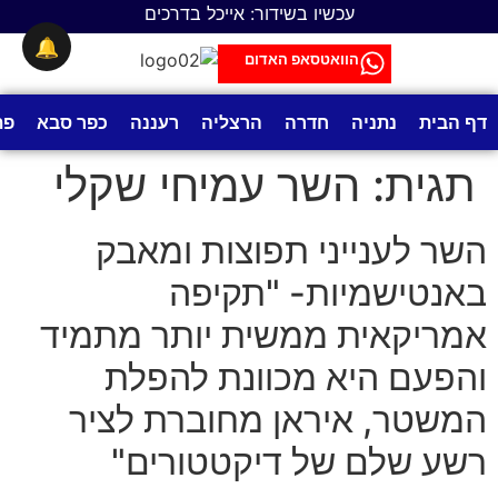
לתוכן
עכשיו בשידור: אייכל בדרכים
🔔
הוואטסאפ האדום
דף הבית
נתניה
חדרה
הרצליה
רעננה
כפר סבא
פת
תגית:
השר עמיחי שקלי
השר לענייני תפוצות ומאבק
באנטישמיות- "תקיפה
אמריקאית ממשית יותר מתמיד
והפעם היא מכוונת להפלת
המשטר, איראן מחוברת לציר
רשע שלם של דיקטטורים"