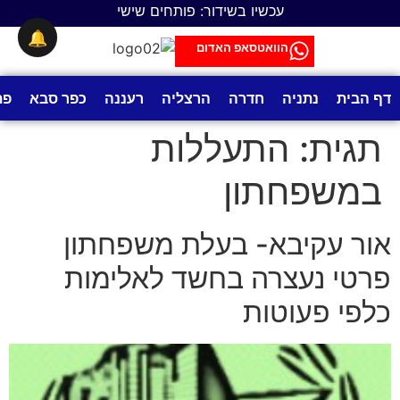
לתוכן
עכשיו בשידור: פותחים שישי
🔔
הוואטסאפ האדום
דף הבית
נתניה
חדרה
הרצליה
רעננה
כפר סבא
פת
תגית:
התעללות
במשפחתון
אור עקיבא- בעלת משפחתון
פרטי נעצרה בחשד לאלימות
כלפי פעוטות