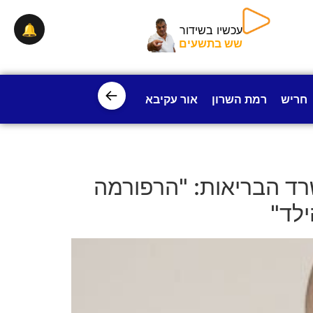
🔔
עכשיו בשידור
שש בתשעים
←
חריש
רמת השרון
אור עקיבא
פרדס חנה
ישובי עמק חפ
ד הבריאות: "הרפורמה
לד"