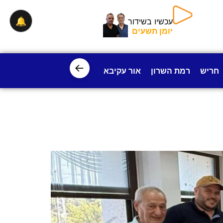
🔔
עכשיו בשידור
יומן תשעים
←
חריש
רמת השרון
אור עקיבא
פרדס חנה
ישובי עמק חפ