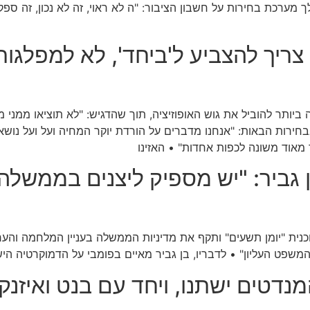
רכת בחירות על חשבון הציבור: "ה לא ראוי, זה לא נכון, זה ספק ח
 צריך להצביע ל'ביחד', לא למפלגו
ה ביותר להוביל את גוש האופוזיציה, תוך שהדגיש: "לא תוציאו ממני 
ת הבאות: "אנחנו מדברים על הורדת יוקר המחיה ועל ועל נושאים ב
מאוד משונה לכפות אחדות" • האזינו
 גביר: "יש מספיק ליצנים בממשלה
וכנית "יומן תשעים" ותקף את מדיניות הממשלה בעניין המלחמה והע
המשפט העליון" • לדבריו, בן גביר מאיים בפומבי על הדמוקרטיה הי
מנדטים ישתנו, ויחד עם בנט ואיזנ