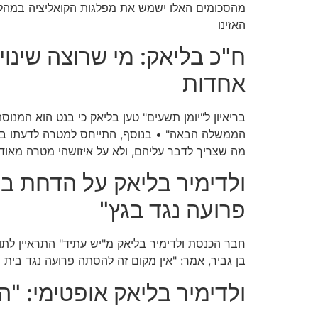
מהסכומים האלו ישמש את מפלגות הקואליציה במהלך מע
האזינו
ח"כ בליאק: מי שרוצה שינוי
אחדות
בריאיון ל"יומן תשעים" טען בליאק כי בנט הוא המנוס
הממשלה הבאה" • בנוסף, התייחס למטרה לדעתו בבחירו
מה שצריך לדבר עליהם, ולא על איזושהי מטרה מאוד 
ולדימיר בליאק על הדחת בן
פרועה נגד בגץ"
חבר הכנסת ולדימיר בליאק מ"יש עתיד" התראיין לת
בן גביר, אמר: "אין מקום זה להסתה פרועה נגד בית 
ולדימיר בליאק אופטימי: "ה