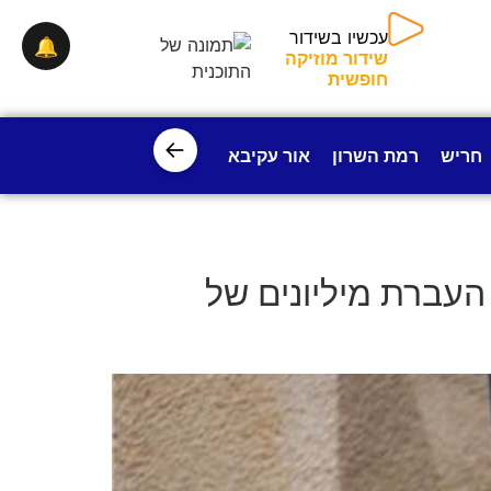
🔔
עכשיו בשידור
שידור מוזיקה חופשית
←
חריש
רמת השרון
אור עקיבא
פרדס חנה
ישובי עמק חפ
 העברת מיליונים של