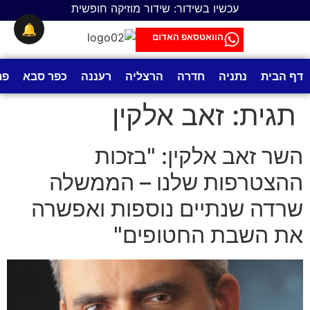
לתוכן
עכשיו בשידור: שידור מוזיקה חופשית
🔔
הוואטסאפ האדום
דף הבית
נתניה
חדרה
הרצליה
רעננה
כפר סבא
פת
תגית:
זאב אלקין
השר זאב אלקין: "בזכות
ההצטרפות שלנו – הממשלה
שרדה שנתיים נוספות ואפשרה
את השבת החטופים"