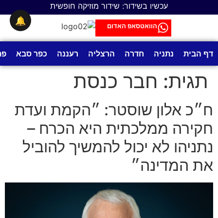
לתוכן
עכשיו בשידור: שידור מוזיקה חופשית
🔔
הוואטסאפ האדום
דף הבית
נתניה
חדרה
הרצליה
רעננה
כפר סבא
פת
תגית:
חבר כנסת
ח״כ אלון שוסטר: ״הקמת ועדת
חקירה ממלכתית היא הכרח –
נתניהו לא יכול להמשיך להוביל
את המדינה״