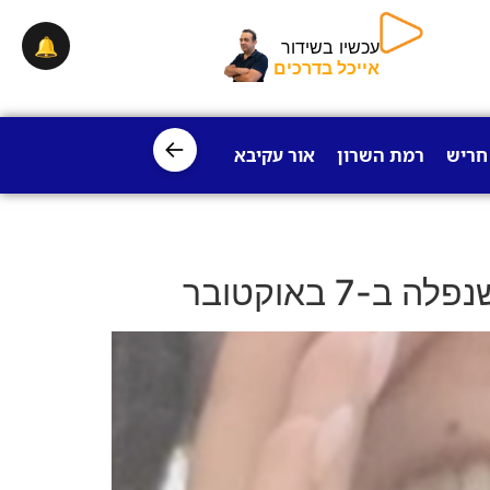
🔔
עכשיו בשידור
אייכל בדרכים
←
חריש
רמת השרון
אור עקיבא
פרדס חנה
ישובי עמק חפר
 באוקטובר