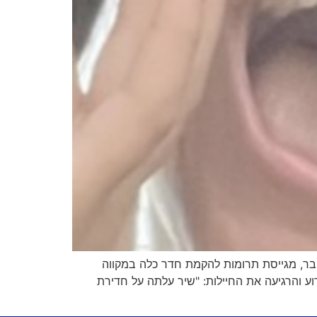
למה ז"ל, בת 19 מנתניה, ששירתה כמש"בסית בבסיס אורים ונפלה בקרב בטבח ה-7 באוקטובר, מגייסת תרומות להקמת חדר כלה במקווה
ע והרגיעה את החיילות: "שיר עלתה על חדירת