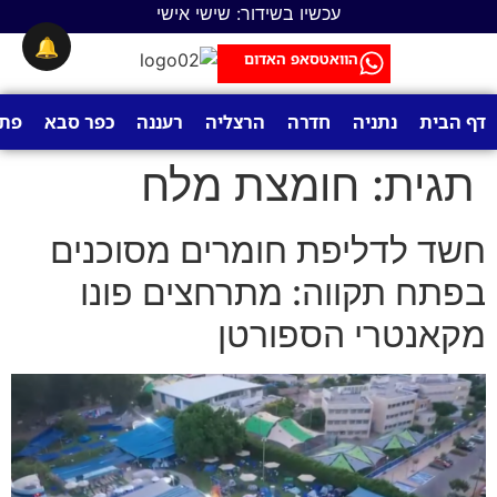
לתוכן
עכשיו בשידור: שישי אישי
🔔
הוואטסאפ האדום
דף הבית
נתניה
חדרה
הרצליה
רעננה
כפר סבא
פתח
תגית:
חומצת מלח
חשד לדליפת חומרים מסוכנים
בפתח תקווה: מתרחצים פונו
מקאנטרי הספורטן