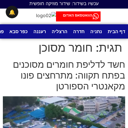
לתוכן
עכשיו בשידור: שידור מוזיקה חופשית
🔔
הוואטסאפ האדום
דף הבית
נתניה
חדרה
הרצליה
רעננה
כפר סבא
פת
תגית:
חומר מסוכן
חשד לדליפת חומרים מסוכנים
בפתח תקווה: מתרחצים פונו
מקאנטרי הספורטן