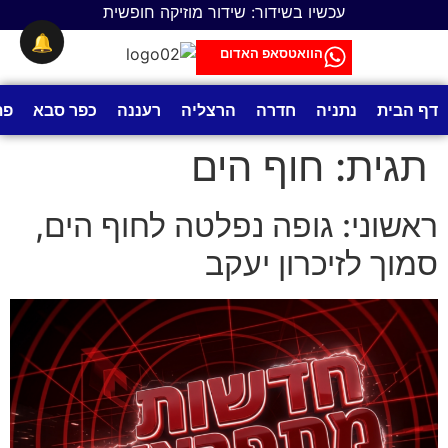
לתוכן
עכשיו בשידור: שידור מוזיקה חופשית
🔔
הוואטסאפ האדום
דף הבית
נתניה
חדרה
הרצליה
רעננה
כפר סבא
פת
תגית:
חוף הים
ראשוני: גופה נפלטה לחוף הים,
סמוך לזיכרון יעקב