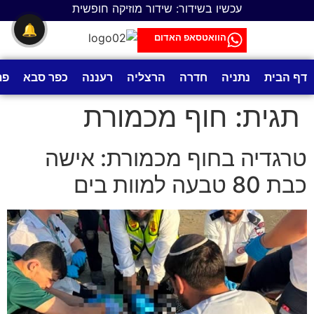
לתוכן
עכשיו בשידור: שידור מוזיקה חופשית
🔔
הוואטסאפ האדום
דף הבית
נתניה
חדרה
הרצליה
רעננה
כפר סבא
פת
תגית:
חוף מכמורת
טרגדיה בחוף מכמורת: אישה
כבת 80 טבעה למוות בים