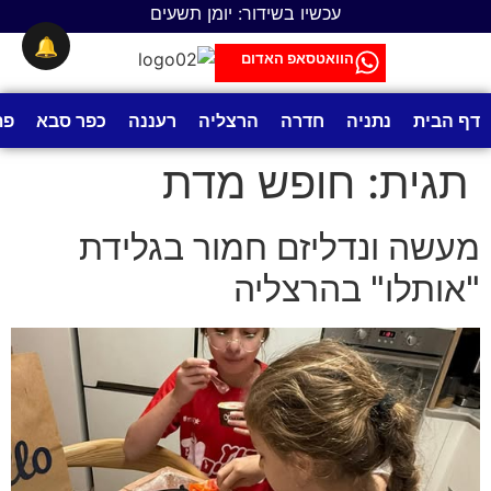
לתוכן
עכשיו בשידור: יומן תשעים
🔔
הוואטסאפ האדום
דף הבית
נתניה
חדרה
הרצליה
רעננה
כפר סבא
פת
תגית:
חופש מדת
מעשה ונדליזם חמור בגלידת
"אותלו" בהרצליה