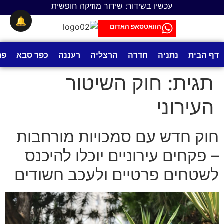
לתוכן
עכשיו בשידור: שידור מוזיקה חופשית
🔔
הוואטסאפ האדום
דף הבית
נתניה
חדרה
הרצליה
רעננה
כפר סבא
פת
תגית:
חוק השיטור
העירוני
חוק חדש עם סמכויות מורחבות
– פקחים עירוניים יוכלו להיכנס
לשטחים פרטיים ולעכב חשודים