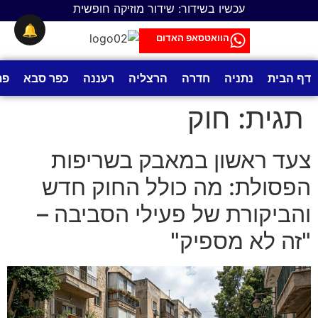
לתוכן
עכשיו בשידור: שידור מוזיקה חופשית
🔔
הוואטסאפ האדום
דף הבית
נתניה
חדרה
הרצליה
רעננה
כפר סבא
פת
תגית:
חוק
צעד ראשון במאבק בשריפות
הפסולת: מה כולל החוק חדש
והביקורת של פעילי הסביבה –
"זה לא מספיק"