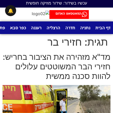
לתוכן
עכשיו בשידור: שידור מוזיקה חופשית
🔔
הוואטסאפ האדום
דף הבית
נתניה
חדרה
הרצליה
רעננה
כפר סבא
פתח
תגית:
חזירי בר
מד"א מזהירה את הציבור בחריש:
חזירי הבר המשוטטים עלולים
להוות סכנה ממשית