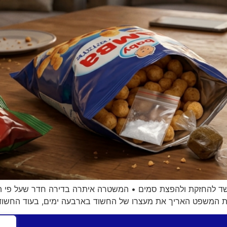
שנות ה־20 לחייהם נעצרו בחשד להחזקת ולהפצת סמים • המשטרה איתרה בדירה ח
 בית המשפט האריך את מעצרו של החשוד בארבעה ימים, בעוד החשו