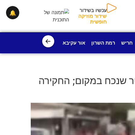
עכשיו בשידור
🔔
שידור מוזיקה
חופשית
←
חריש
רמת השרון
אור עקיבא
פרדס חנה
ישובי עמק חפ
טר שנכח במקום; החקירה