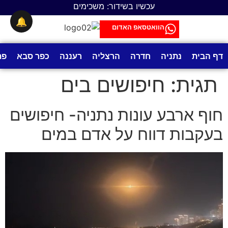
לתוכן
עכשיו בשידור: משכימים
🔔
הוואטסאפ האדום
דף הבית
נתניה
חדרה
הרצליה
רעננה
כפר סבא
פת
תגית:
חיפושים בים
חוף ארבע עונות נתניה- חיפושים
בעקבות דווח על אדם במים