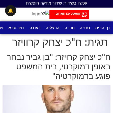
לתוכן
עכשיו בשידור: שידור מוזיקה חופשית
🔔
הוואטסאפ האדום
דף הבית
נתניה
חדרה
הרצליה
רעננה
כפר סבא
פת
תגית:
ח"כ יצחק קרוויזר
ח"כ יצחק קרויזר: "בן גביר נבחר
באופן דמוקרטי, בית המשפט
פוגע בדמוקרטיה"