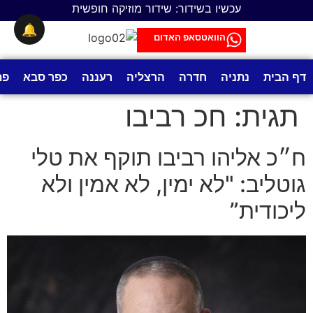
לתוכן
עכשיו בשידור: שידור מוזיקה חופשית
🔔
הוואטסאפ האדום
דף הבית
נתניה
חדרה
הרצליה
רעננה
כפר סבא
פת
תגית:
חכ רביבו
ח״כ אליהו רביבו תוקף את טלי
גוטליב: "לא ימין, לא אמין ולא
ליכודית”