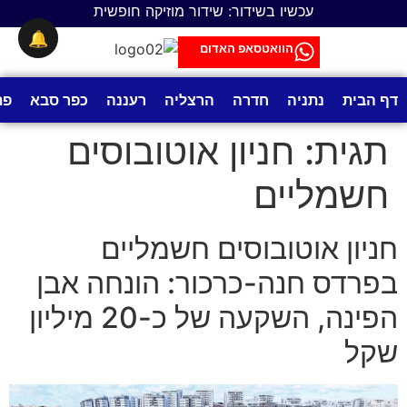
לתוכן
עכשיו בשידור: שידור מוזיקה חופשית
🔔
הוואטסאפ האדום
דף הבית
נתניה
חדרה
הרצליה
רעננה
כפר סבא
פת
תגית:
חניון אוטובוסים
חשמליים
חניון אוטובוסים חשמליים
בפרדס חנה-כרכור: הונחה אבן
הפינה, השקעה של כ-20 מיליון
שקל