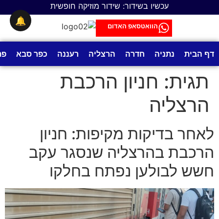
לתוכן
עכשיו בשידור: שידור מוזיקה חופשית
🔔
הוואטסאפ האדום
דף הבית
נתניה
חדרה
הרצליה
רעננה
כפר סבא
פת
תגית:
חניון הרכבת
הרצליה
לאחר בדיקות מקיפות: חניון
הרכבת בהרצליה שנסגר עקב
חשש לבולען נפתח בחלקו