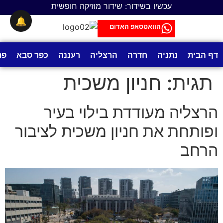
לתוכן
עכשיו בשידור: שידור מוזיקה חופשית
🔔
הוואטסאפ האדום
דף הבית
נתניה
חדרה
הרצליה
רעננה
כפר סבא
פת
תגית:
חניון משכית
הרצליה מעודדת בילוי בעיר
ופותחת את חניון משכית לציבור
הרחב