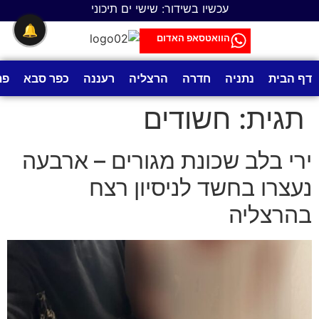
לתוכן
עכשיו בשידור: שישי ים תיכוני
🔔
הוואטסאפ האדום
דף הבית
נתניה
חדרה
הרצליה
רעננה
כפר סבא
פת
תגית:
חשודים
ירי בלב שכונת מגורים – ארבעה
נעצרו בחשד לניסיון רצח
בהרצליה