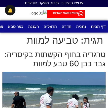
לתוכן
עכשיו בשידור: שידור מוזיקה חופשית
🔔
הוואטסאפ האדום
דף הבית
נתניה
חדרה
הרצליה
רעננה
כפר סבא
פת
תגית:
טביעה למוות
טרגדיה בחוף הקשתות בקיסריה:
גבר כבן 60 טבע למוות