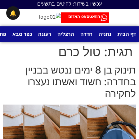
לתוכן
עכשיו בשידור: להיטים בתשעים
🔔
הוואטסאפ האדום
דף הבית
נתניה
חדרה
הרצליה
רעננה
כפר סבא
פתח
תגית:
טול כרם
תינוק בן 8 ימים ננטש בבניין
בחדרה: חשוד ואשתו נעצרו
לחקירה