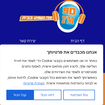
דף הבית
יצירת קשר
חדשות
תקנון אתר
אנחנו מכבדים את פרטיותך
ספורט
מדיניות פרטיות
תכניות
הצהרת נגישות
באתר זה אנו משתמשים בקובצי Cookie כדי לשפר את חווית
לוח שידורים
הגלישה שלך, להציג תוכן מותאם אישית, לאסוף נתונים
סטטיסטיים ולשפר את השירותים שלנו.
באפשרותך לאשר את השימוש בכל הקובצי Cookie, לדחות אותם,
כל הזכויות שמורות © ל- 90FM
או לבחור בהעדפות מותאמות אישית.
הצהרת פרטיות
האתר נבנה ע"י
מדיה-נט
מומחי האינטרנט של ישראל
נהל העדפות
דחה הכול
קבל הכול