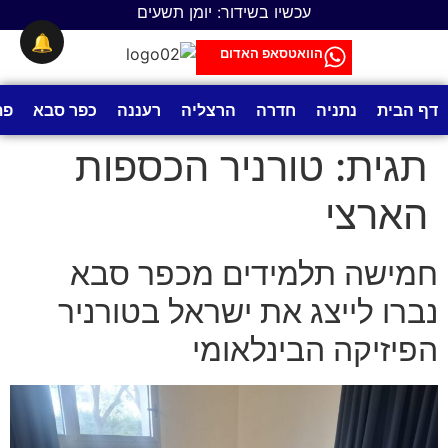
לתוכן
עכשיו בשידור: יומן תשעים
🔔
הוואטסאפ האדום
דף הבית
נתניה
חדרה
הרצליה
רעננה
כפר סבא
פת
תגית:
טורניר הכספות
הארצי
חמישה תלמידים מכפר סבא
נברו לייצג את ישראל בטורניר
הפיזיקה הבינלאומי