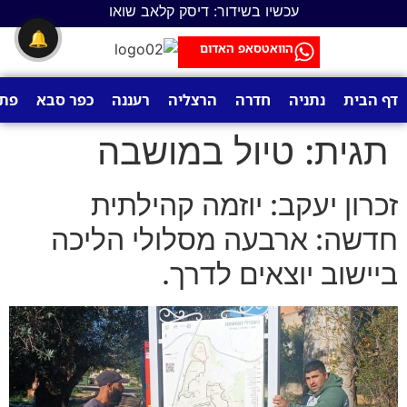
לתוכן
עכשיו בשידור: דיסק קלאב שואו
🔔
הוואטסאפ האדום
דף הבית
נתניה
חדרה
הרצליה
רעננה
כפר סבא
פתח
תגית:
טיול במושבה
זכרון יעקב: יוזמה קהילתית
חדשה: ארבעה מסלולי הליכה
ביישוב יוצאים לדרך.