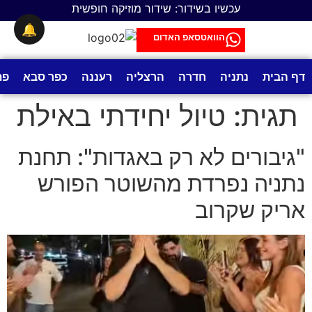
לתוכן
עכשיו בשידור: שידור מוזיקה חופשית
🔔
הוואטסאפ האדום
דף הבית
נתניה
חדרה
הרצליה
רעננה
כפר סבא
פת
תגית:
טיול יחידתי באילת
"גיבורים לא רק באגדות": תחנת
נתניה נפרדת מהשוטר הפורש
אריק שקרוב