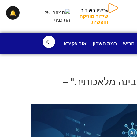
🔔
עכשיו בשידור
שידור מוזיקה חופשית
←
חריש
רמת השרון
אור עקיבא
פרדס חנה
ישובי עמק חפ
בינה מלאכותית" –