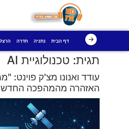
לתוכן
→
דף הבית
נתניה
חדרה
הרצל
תגית:
טכנולוגיית AI
עודד ואנונו מצ'ק פוינט: "
האזהרה מהמהפכה החדשה ש