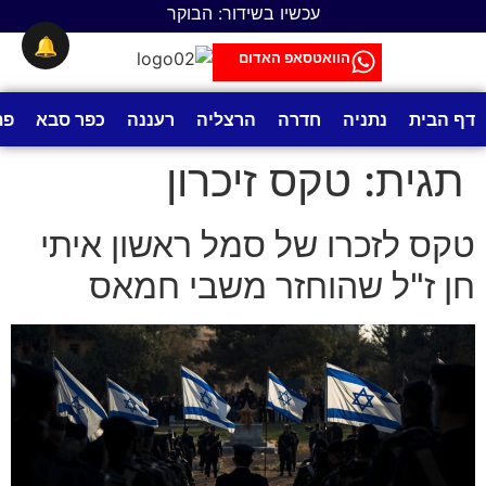
לתוכן
עכשיו בשידור: הבוקר
🔔
הוואטסאפ האדום
דף הבית
נתניה
חדרה
הרצליה
רעננה
כפר סבא
פת
תגית:
טקס זיכרון
טקס לזכרו של סמל ראשון איתי
חן ז"ל שהוחזר משבי חמאס