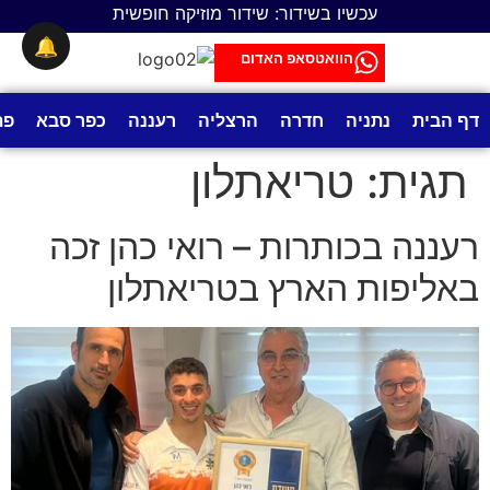
לתוכן
עכשיו בשידור: שידור מוזיקה חופשית
🔔
הוואטסאפ האדום
דף הבית
נתניה
חדרה
הרצליה
רעננה
כפר סבא
פת
תגית:
טריאתלון
רעננה בכותרות – רואי כהן זכה
באליפות הארץ בטריאתלון