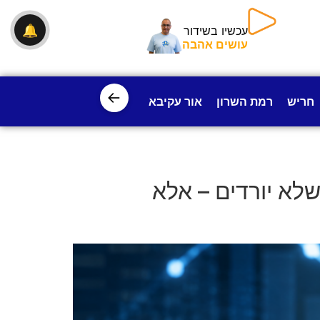
🔔
עכשיו בשידור
עושים אהבה
←
חריש
רמת השרון
אור עקיבא
פרדס חנה
ישובי עמק חפ
לא יורדים – אלא