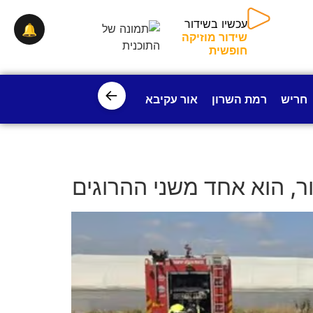
עכשיו בשידור
🔔
שידור מוזיקה
חופשית
←
חריש
רמת השרון
אור עקיבא
פרדס חנה
ישובי עמק חפ