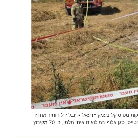
נהרגו בהתרסקות מטוס קל בעמק יזרעאל • יובל ז"ל הותיר אחריו
אישה ושלושה ילדים • יובל היה טייס קרב בשירות מילואים פעיל בחיל האוויר ומפקד טייסת לשעבר ונהרג יחד עם חברו הטייס, סגן אלוף במילואים איתי תלמי, בן 70 מקיבוץ