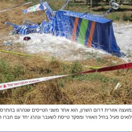
יובל ענבר, בן 50 ממושב חגור במועצה אזורית דרום השרון, הוא אחד משני הטייסים ש