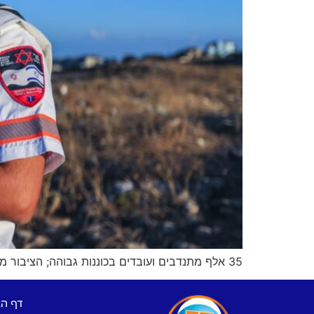
35 אלף מתנדבים ועובדים בכוננות גבוהה; הציבור מתבקש להקפיד על שתייה, זהירות בדרכים והשגחה על ילדים
דף ה