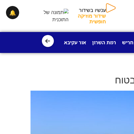
עכשיו בשידור
🔔
שידור מוזיקה
חופשית
←
חריש
רמת השרון
אור עקיבא
פרדס חנה
ישובי עמק חפר
בטוח