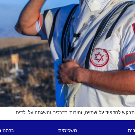
בית
משכימים
ברהנו 