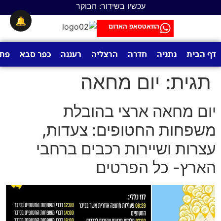
לתוכן
עכשיו בשידור: הבוקר
🔔
הוואטסאפ האדום
דף הבית
נתניה
חדרה
הרצליה
רעננה
כפר סבא
פתח
תגית:
יום מחאה
יום מחאה ארצי בהובלת
משפחות החטופים: צעדות,
עצרות ושיירות רכבים ברחבי
הארץ- כל הפרטים