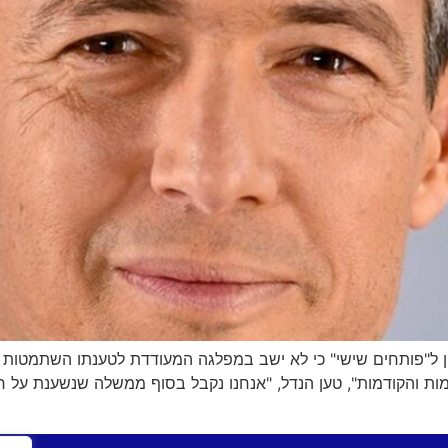
יון ל"פותחים שישי" כי לא ישב במפלגה המעודדת לטענתו השתמטות •
 והקודמות", טען הנדל, "אנחנו נקבל בסוף ממשלה שנשענת על חר