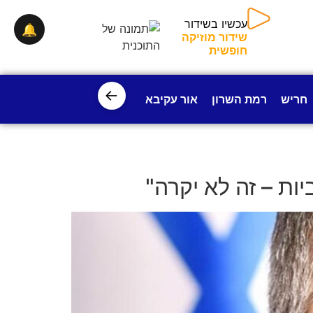
🔔
עכשיו בשידור
שידור מוזיקה חופשית
←
חריש
רמת השרון
אור עקיבא
פרדס חנה
ישובי עמק חפ
ות – זה לא יקרה"