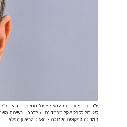
יו"ר "בית ציוני – המילואימניקים" התייחס בריאיון 
המדינה בתקופה הקרובה • האזינו לריאיון המלא