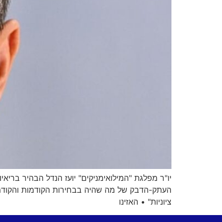
יו"ר מפלגת "המילואימניקים" יועז הנדל הבהיר בריא
העתק-הדבק של מה שהיה בבחירות הקודמות והקודמות
ציוניות" • האזינו