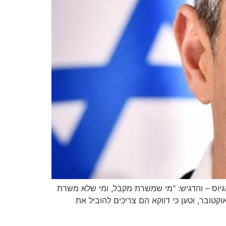
 הגיוס – והדגיש: "מי שמשרת מקבל, ומי שלא משרת
קבל שקל מהמדינה" • לדבריו, רשימת מועמדי מפלגתו מורכבת בעיקר מאנשי מילואים שפעלו מאז טבח ה-7 באוקטובר, וטען כי דווקא הם צריכים להוביל את