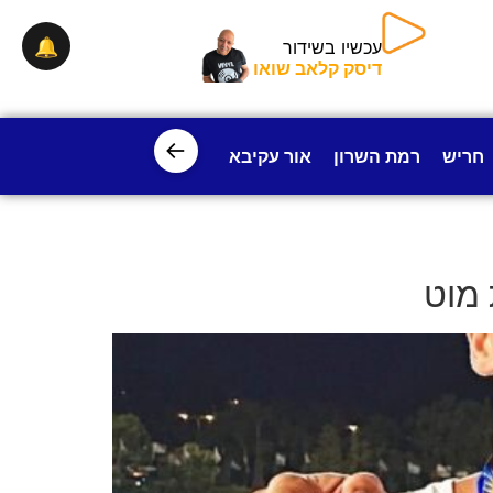
🔔
עכשיו בשידור
דיסק קלאב שואו
←
חריש
רמת השרון
אור עקיבא
פרדס חנה
ישובי עמק חפ
 מוט